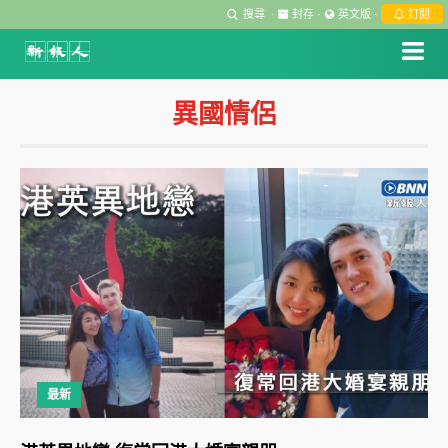
搜尋
·
封存
·
英文版
·
訂閱
異國情侶
最新