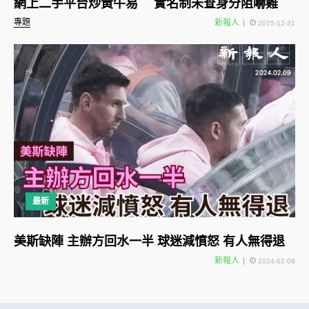
網上二手平台炒黃牛易 實名制未查身分阻嚇難
專題
新報人
2025-12-31
最新
美斯缺陣 主辦方回水一半 球迷減憤怒 有人無得退
新報人
2024-02-09