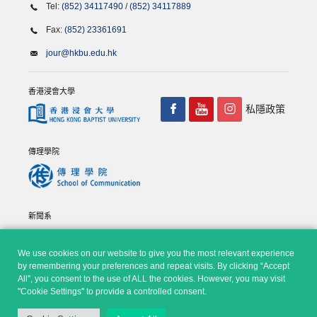
Tel:
(852) 34117490
/
(852) 34117889
Fax:
(852) 23361691
jour@hkbu.edu.hk
香港浸會大學
私隱政策
傳理學院
新聞系
We use cookies on our website to give you the most relevant experience
by remembering your preferences and repeat visits. By clicking “Accept
All”, you consent to the use of ALL the cookies. However, you may visit
"Cookie Settings" to provide a controlled consent.