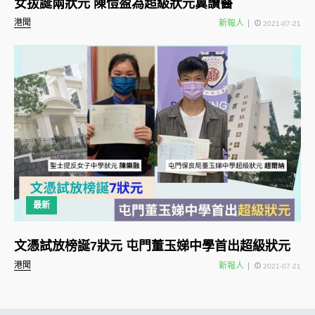
女拔誕兩狀元 陳愷盈為超級狀元冀讀醫
港聞
新報人
2021-07-21
最新
文憑試放榜誕7狀元 屯門董玉娣中學首出超級狀元
港聞
新報人
2021-07-21