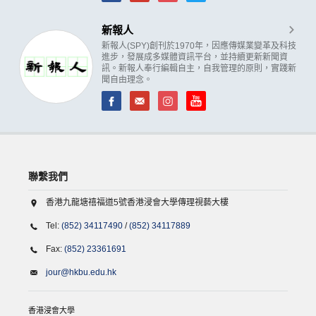
新報人
新報人(SPY)創刊於1970年，因應傳媒業變革及科技
進步，發展成多媒體資訊平台，並持續更新新聞資
訊。新報人奉行編輯自主，自我管理的原則，實踐新
聞自由理念。
聯繫我們
香港九龍塘禧福道5號香港浸會大學傳理視藝大樓
Tel:
(852) 34117490
/
(852) 34117889
Fax:
(852) 23361691
jour@hkbu.edu.hk
香港浸會大學