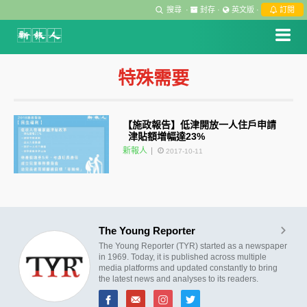
搜尋
·
封存
·
英文版
·
訂閱
特殊需要
【施政報告】低津開放一人住戶申請
津貼額增幅達23%
新報人
2017-10-11
The Young Reporter
The Young Reporter (TYR) started as a newspaper
in 1969. Today, it is published across multiple
media platforms and updated constantly to bring
the latest news and analyses to its readers.