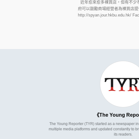
近年愈來愈多裸買店，但有不少市
府可以鼓勵商場經營者為裸買店提
http://spyan.jour.hkbu.edu.
The Young Repo
The Young Reporter (TYR) started as a newspaper in 1
multiple media platforms and updated constantly to br
its readers.