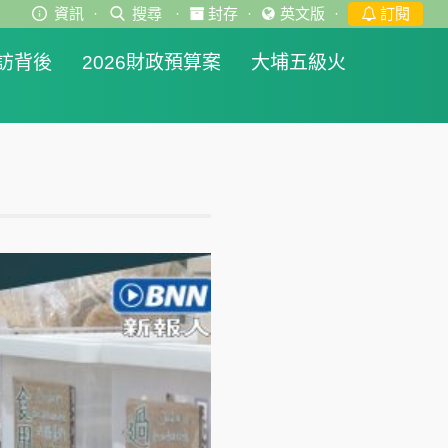
資訊
·
搜尋
·
封存
·
英文版
·
訂閱
訪背後
2026財政預算案
大埔五級火