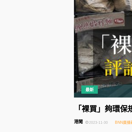
最新
「裸買」夠環保
港聞
BNN廣播
2023-11-30