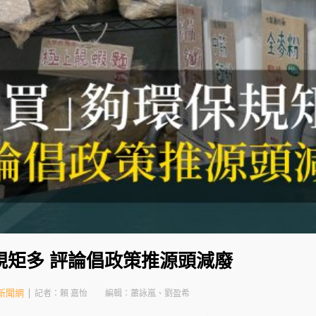
規矩多 評論倡政策推源頭減廢
新聞網
記者：賴 嘉怡
編輯：蕭詠嵐、劉盈希