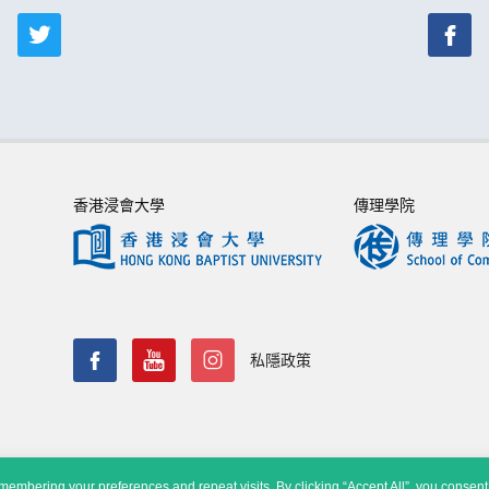
香港浸會大學
傳理學院
私隱政策
embering your preferences and repeat visits. By clicking “Accept All”, you consent 