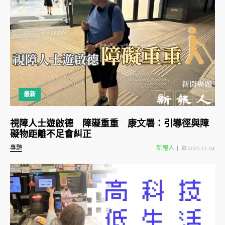
最新
視障人士遊啟德 障礙重重 康文署：引導徑與障
礙物距離不足會糾正
專題
新報人
2025-11-04