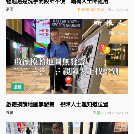
暢通易達洗手間設計不便 輪椅人士呻難用
港聞
BNN廣播新聞網
2025-11-19
最新
啟德摸讀地圖無發聲 視障人士難知道位置
專題
新報人
2025-11-13