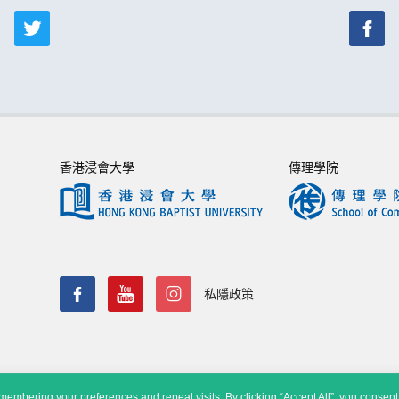
香港浸會大學
傳理學院
私隱政策
embering your preferences and repeat visits. By clicking “Accept All”, you consent 