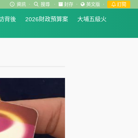
資訊
·
搜尋
·
封存
·
英文版
·
訂閱
訪背後
2026財政預算案
大埔五級火