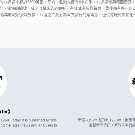
通的八達通卡超過3300萬張，平均一名港人便有4卡在手。八達通使用範圍廣泛
計、獨特的編號，成了收藏家的心頭好，有收藏家形容每張卡背後都有獨一無
 職業收藏家張頌昇指，八達通主要分為官方發行的銷售版、僅供港鐵內部使用的
rter
969. Today, it is published across
新報人(SPY)創刊於1970年，
ing the latest news and analyses to
更新新聞資訊。新報人奉行