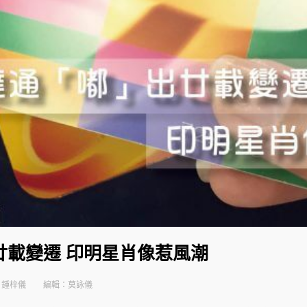
廿載變遷 印明星肖像惹風潮
：鍾梓儀
編輯：莫詠儀