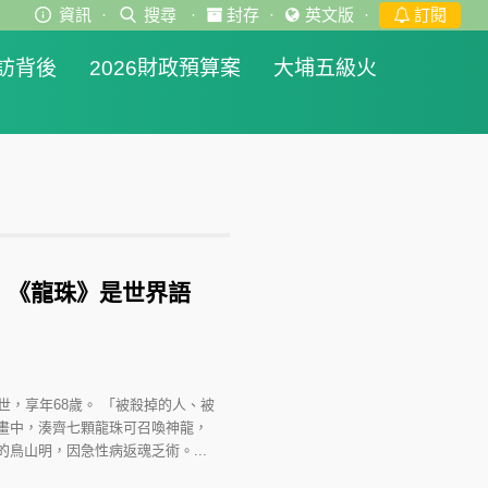
資訊
·
搜尋
·
封存
·
英文版
·
訂閱
訪背後
2026財政預算案
大埔五級火
：《龍珠》是世界語
世，享年68歲。 「被殺掉的人、被
畫中，湊齊七顆龍珠可召喚神龍，
鳥山明，因急性病返魂乏術。...