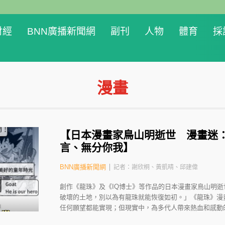
財經
BNN廣播新聞網
副刊
人物
體育
採
漫畫
【日本漫畫家鳥山明逝世 漫畫迷
言、無分你我】
BNN廣播新聞網
記者：謝欣桐、黃凱晴、邱建偉
創作《龍珠》及《IQ博士》等作品的日本漫畫家鳥山明逝
破壞的土地，別以為有龍珠就能恢復如初。」《龍珠》漫
任何願望都能實現；但現實中，為多代人帶來熱血和感動的