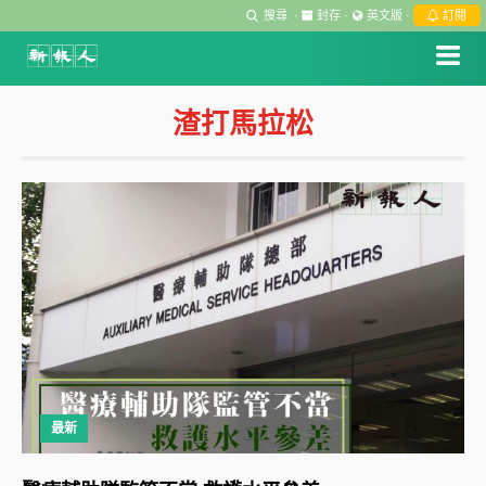
搜尋
·
封存
·
英文版
·
訂閱
渣打馬拉松
最新