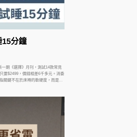
15分鐘
一期《選擇》月刊，測試14款常見
只要$2499，價錢相差6千多元。消委
關鍵不在於床褥的軟硬度，而是...