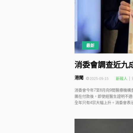
最新
消委會調查近九
港聞
新報人
2025-09-15
消委會今年7至8月向9間醫療機構
團在付款後，即使經醫生證明不適
全年只有4宗大幅上升。消委會表示