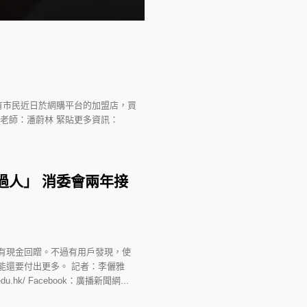
有市民近日於網購平台的加盟店，買
老師：潘蔚林 緊貼更多資訊：
過人」 消委會兩年接
有現金回贈。不過有用戶發現，使
能還要付出更多。 記者：李儷雅
du.hk/ Facebook：廣播新聞網...