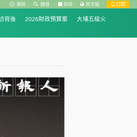
資訊
·
搜尋
·
封存
·
英文版
·
訂閱
訪背後
2026財政預算案
大埔五級火