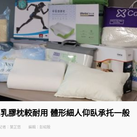
及乳膠枕較耐用 體形細人仰臥承托一般
記者：葉芷悠
編輯：彭紹殷