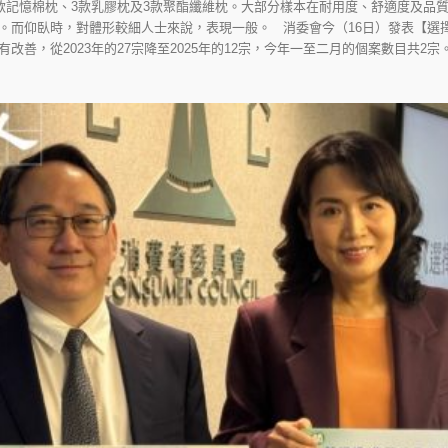
7款記憶棉枕、3款乳膠枕及3款聚酯纖維枕。大部分樣本在耐用度、舒適度及品
。而仰臥時，對體形較細人士來說，表現一般。 消委會今（16日）發表【選
善，從2023年的27宗降至2025年的12宗，今年一至二月的個案數目共2宗