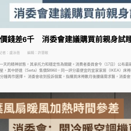
價錢差6千 消委會建議購買前親身試睡
記者：盧泳蓓
編輯：許慧敏
一天的精神狀態，其承托力和穩定性為關鍵。消費者委員會今（17日）公布最新
，其中舒達（Serta）售價$8960，同一評分最便宜的宜家家居（IKEA）床褥
5分鐘再作選擇。 消委會收到投訴個案，指購買床褥數月後腰痛需求醫，消委會指