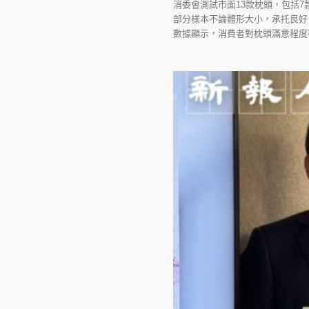
消委會測試市面13款枕頭，包括
部分樣本不論體形大小，承托良好
數據顯示，消費者對枕頭滿意程度有改