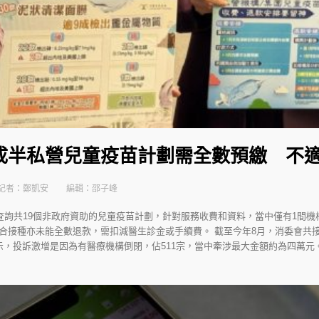
成半私營兒童疫苗計劃需全數預繳 不
記者：鄭凱安
編輯：邵子峰
查詢共19個非政府資助的兒童疫苗計劃，針對服務收費和資料，當中僅有1間機
合接種亦未能全數退款，需扣減醫生診金或手續費。 截至今年8月，消委會共接
，投訴激增是因為有醫療機構倒閉，佔511宗，當中牽涉最大金額約為四萬元。 