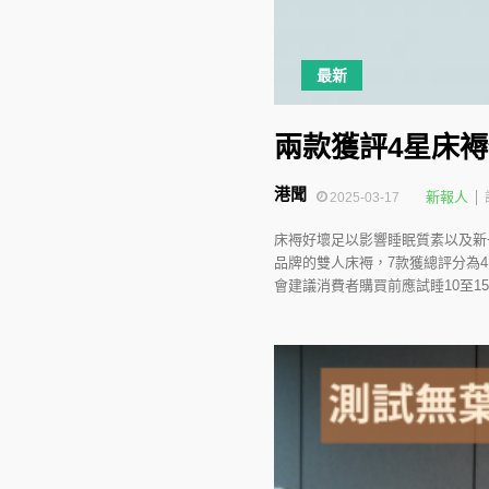
最新
兩款獲評4星床褥
港聞
新報人
2025-03-17
床褥好壞足以影響睡眠質素以及新
品牌的雙人床褥，7款獲總評分為4星
會建議消費者購買前應試睡10至1