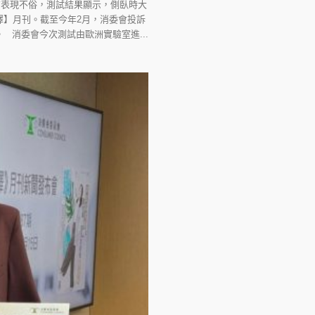
質表現不俗，測試結果顯示，側臥時大
擇】月刊。截至今年2月，消委會投訴
。 消委會今次測試由歐洲實驗室進...