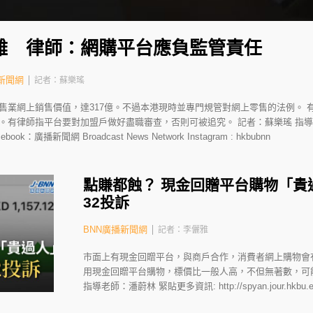
雜 律師：網購平台應負監管責任
新聞網
記者：蘇樂瑤
售業網上銷售價值，達317億。不過本港現時並專門規管對網上零售的法例。 
。有律師指平台要對加盟戶做好盡職審查，否則可被追究。 記者：蘇樂瑤 指導
/ Facebook：廣播新聞網 Broadcast News Network Instagram : hkbubnn
點賺都蝕？ 現金回贈平台購物「貴
32投訴
BNN廣播新聞網
記者：李儷雅
市面上有現金回贈平台，與商戶合作，消費者網上購物會
用現金回贈平台購物，標價比一般人高，不但無著數，可
指導老師：潘蔚林 緊貼更多資訊: http://spyan.jour.hkbu.e