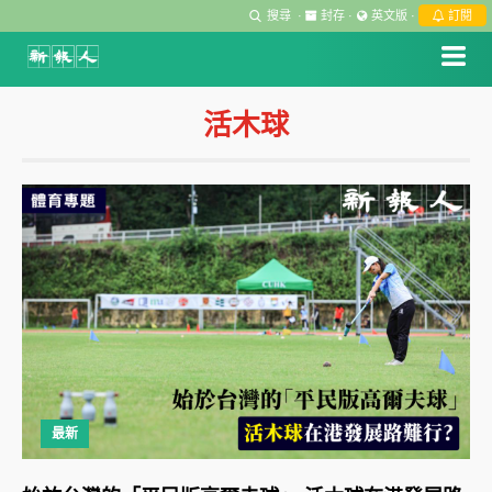
搜尋
·
封存
·
英文版
·
訂閱
活木球
最新