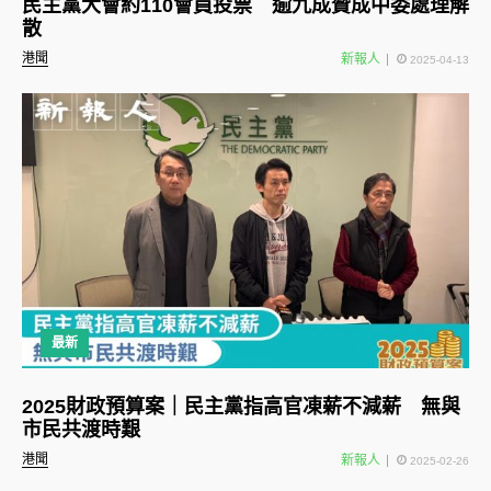
民主黨大會約110會員投票 逾九成贊成中委處理解
散
港聞
新報人
2025-04-13
最新
2025財政預算案｜民主黨指高官凍薪不減薪 無與
市民共渡時艱
港聞
新報人
2025-02-26