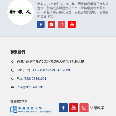
新報人(SPY)創刊於1970年，因應傳媒業變革及科技
進步，發展成多媒體資訊平台，並持續更新新聞資
訊。新報人奉行編輯自主，自我管理的原則，實踐新
聞自由理念。
聯繫我們
香港九龍塘禧福道5號香港浸會大學傳理視藝大樓
Tel:
(852) 34117490
/
(852) 34117889
Fax:
(852) 23361691
jour@hkbu.edu.hk
香港浸會大學
私隱政策