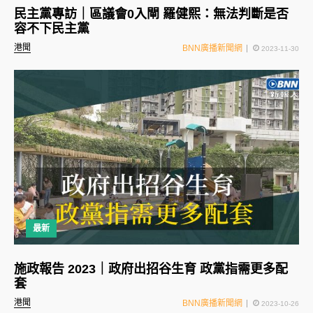
民主黨專訪｜區議會0入閘 羅健熙：無法判斷是否
容不下民主黨
港聞
BNN廣播新聞網
2023-11-30
最新
施政報告 2023｜政府出招谷生育 政黨指需更多配
套
港聞
BNN廣播新聞網
2023-10-26