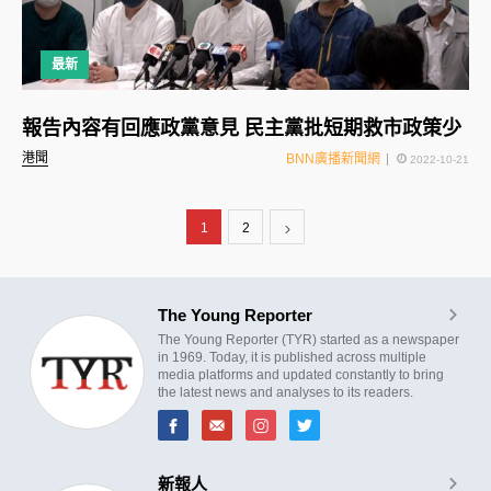
最新
報告內容有回應政黨意見 民主黨批短期救市政策少
港聞
BNN廣播新聞網
2022-10-21
1
2
The Young Reporter
The Young Reporter (TYR) started as a newspaper
in 1969. Today, it is published across multiple
media platforms and updated constantly to bring
the latest news and analyses to its readers.
新報人