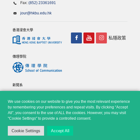
Fax:
(852) 23361691
jour@hkbu.edu.hk
香港浸會大學
私隱政策
傳理學院
新聞系
We use cookies on our website to give you the most relevant experience
by remembering your preferences and repeat visits. By clicking “Accept
All”, you consent to the use of ALL the cookies. However, you may visit
"Cookie Settings" to provide a controlled consent.
© Copyright 2026 - 香港浸會大學傳理學院, 新聞系 |
Privacy
Cookie Settings
Accept All
Policy
|
Disclaimer
| All rights reserved.