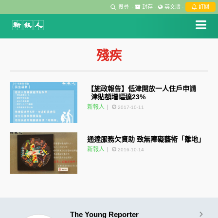
搜尋
·
封存
·
英文版
·
訂閱
殘疾
【施政報告】低津開放一人住戶申請
津貼額增幅達23%
新報人
2017-10-11
通達服務欠資助 致無障礙藝術「離地」
新報人
2016-10-14
The Young Reporter