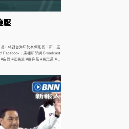
施壓
上場，將對台海局勢有何影響，新一屆
Facebook：廣播新聞網 Broadcast
營 #白營 #國民黨 #民進黨 #民眾黨 #...