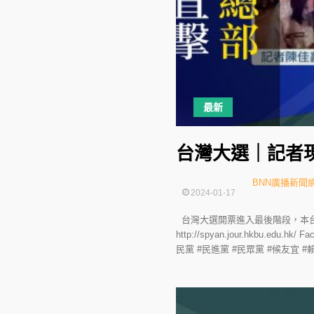
最新
台灣大選｜記者
BNN廣播新聞
2024-01-17
台灣大選開票進入最後階段，本台
http://spyan.jour.hkbu.edu
民黨 #民進黨 #民眾黨 #候友宜 #賴清德 #