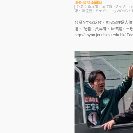
BNN廣播新聞網
記者：黃淳謙、陳佳鑫、Sze Sheun
謙、陳佳鑫、Sze Sheung WONG
台灣在野黨落敗，國民黨候選人侯
選。 記者：黃淳謙、陳佳鑫、王
http://spyan.jour.hkbu.edu.