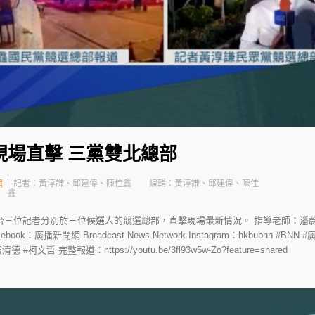
現場直擊 三黨雙北總部
網
記者：黃淳謙、邱建偉、陳佳鑫
編輯：黃淳謙、邱建偉、陳佳
鑫
三位記者分別於三位候選人的競選總部，直擊現場最新情況。 指導老師：潘蔚
.hk/ Facebook：廣播新聞網 Broadcast News Network Instagram：hkbubn
柯文哲 完整報道：https://youtu.be/3fl93w5w-Zo?feature=shared