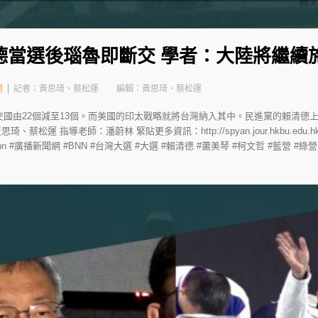
德當選後瑙魯即斷交 學者：大陸將繼續
網
記者：黃思琦、蔡松運
編輯：黃思琦、蔡松運
交國由22個減至13個。而美國的印太戰略就將台灣納入其中。民進黨的賴清德
運 指導老師：潘蔚林 緊貼更多資訊：http://spyan.jour.hkbu.edu.hk/ 
: hkbubnn #廣播新聞網 #BNN #台灣大選 #大選 #賴清德 #蕭美琴 #柯文哲 #藍營 #綠