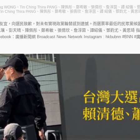
g WONG、Tin Ching Thira PANG、陳佩彤、鄭希敏、張倩欣、詹淳茵、譚 紹儀
、Tin Ching Thira PANG、陳佩彤、鄭希敏、張倩欣、詹淳茵、譚 紹儀、鄧鈞尤、黃思
友宜，向選民致歉，對未有實現政黨輪替感到遺憾。而選票率最低的民眾黨候
思瓖、彭天晴、陳佩彤、鄭希敏、張倩欣、詹淳茵、譚紹儀、鄧鈞尤、黃思琦 指
hk/ Facebook：廣播新聞網 Broadcast News Network Instagram : hkbubnn 