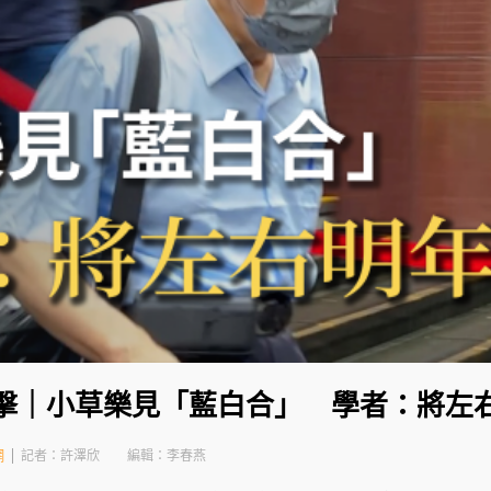
直擊｜小草樂見「藍白合」 學者：將左
網
記者：許澤欣
編輯：李春燕