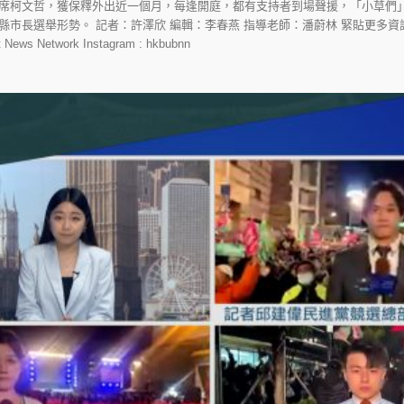
席柯文哲，獲保釋外出近一個月，每逢開庭，都有支持者到場聲援，「小草們
舉形勢。 記者：許澤欣 編輯：李春燕 指導老師：潘蔚林 緊貼更多資訊：http://spy
ws Network Instagram : hkbubnn