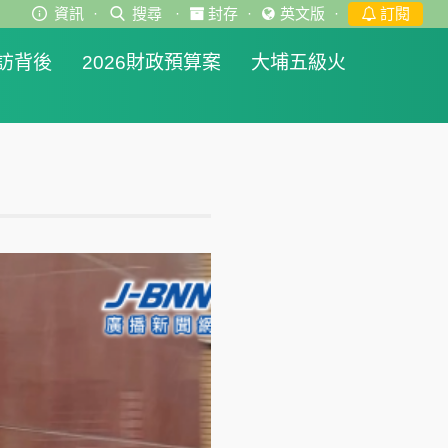
資訊
·
搜尋
·
封存
·
英文版
·
訂閱
訪背後
2026財政預算案
大埔五級火