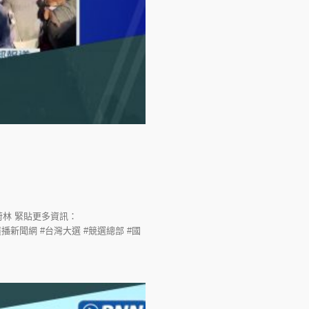
林 緊貼更多資訊：
n #BNN #廣播新聞網 #台灣大選 #競選總部 #國