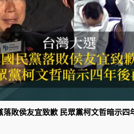
黨落敗侯友宜致歉 民眾黨柯文哲暗示四