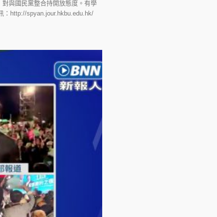
」對與國民黨整合持開放態度。有學
an.jour.hkbu.edu.hk/