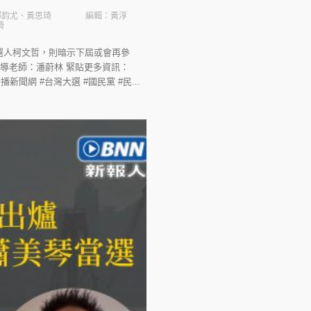
、鄧鈞尤、黃思琦
編輯：黃淳
琦
選人柯文哲，則暗示下屆或會再參
導老師：潘蔚林 緊貼更多資訊：
#BNN #廣播新聞網 #台灣大選 #國民黨 #民...