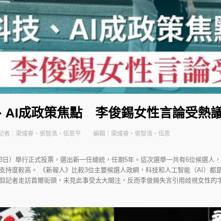
、AI成政策焦點 李俊錫女性言論受熱
記者：梁彧睿、張智浩、伍思平
編輯：梁彧睿、張智浩、伍思
3日）舉行正式投票，選出新一任總統，任期5年。這次選舉一共有6位候選人
支持度較高。 《新報人》比較3位主要候選人政綱，科技和人工智能（AI）都
但記者走訪首爾街頭，未見此事受太大關注，反而李俊錫失言引用歧視女性的字句