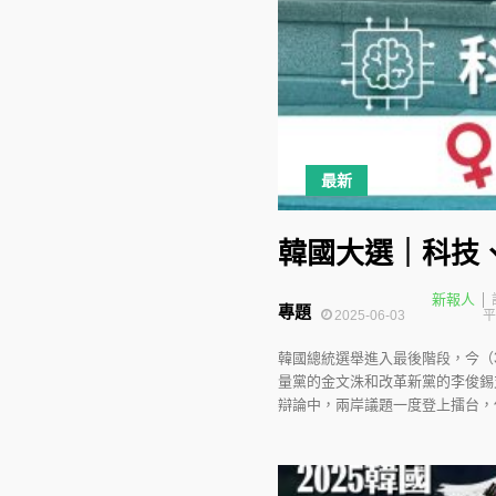
最新
韓國大選｜科技
新報人
專題
2025-06-03
平
韓國總統選舉進入最後階段，今（
量黨的金文洙和改革新黨的李俊錫
辯論中，兩岸議題一度登上擂台，