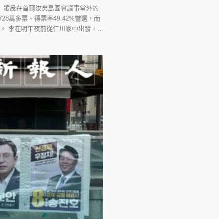
）凌晨在首爾汝矣島國會議事堂外的
8萬多票、得票率49.42%當選，而
。 李在明午夜前從仁川家中出發，...