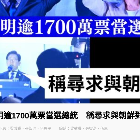
逾1700萬票當選總統 稱尋求與朝鮮
記者：梁彧睿、張智浩、伍思平
編輯：梁彧睿、張智浩、伍思