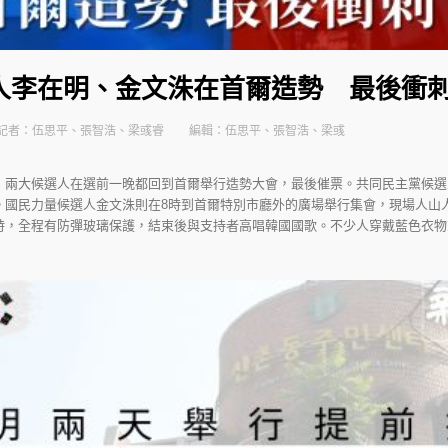
人李在明、金文洙在首爾造勢 最後衝
記者：伍思平、張智浩、梁彧睿
編輯：伍思平、張智浩、梁彧
，兩大候選人在選前一晚都回到首爾舉行造勢大會，最後催票。共同民主黨候選
。國民力量候選人金文洙則在8時到首爾特別市廳外的廣場舉行集會，現場人山
時，全程有防彈玻璃保護，結束後與支持者高唱韓國國歌。不少人穿戴藍色衣物或