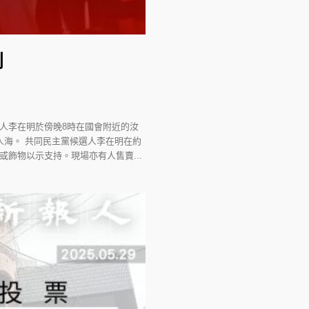
刺
人李在明於傍晚8時在國會附近的汝
人海。 共同民主黨候選人李在明在約
飾物以示支持。現場亦有人售賣...