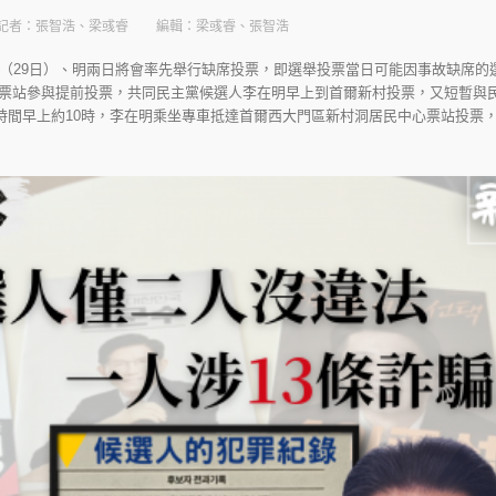
記者：張智浩、梁彧睿
編輯：梁彧睿、張智浩
今（29日）、明兩日將會率先舉行缺席投票，即選舉投票當日可能因事故缺席的
票站參與提前投票，共同民主黨候選人李在明早上到首爾新村投票，又短暫與民
韓國時間早上約10時，李在明乘坐專車抵達首爾西大門區新村洞居民中心票站投票，歷