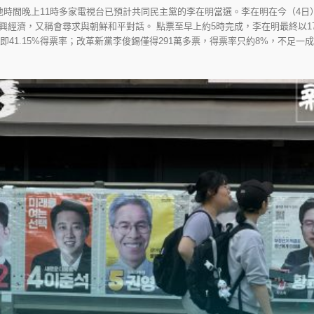
地時間晚上11時多家電視台已預計共同民主黨的李在明當選。李在明在今（4日
經濟，又稱會尋求與朝鮮和平對話。 點票至早上約5時完成，李在明最終以172
即41.15%得票率；改革新黨李俊錫僅得291萬多票，得票率只約8%，不足一成