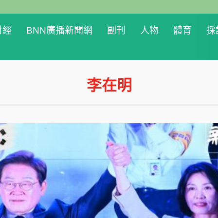
財經
BNN廣播新聞網
副刊
人物
體育
採
李在明