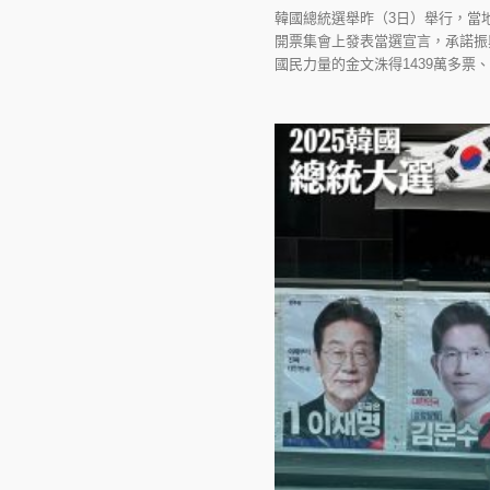
韓國總統選舉昨（3日）舉行，當
開票集會上發表當選宣言，承諾振興
國民力量的金文洙得1439萬多票、