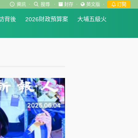
資訊
·
搜尋
·
封存
·
英文版
·
訂閱
訪背後
2026財政預算案
大埔五級火