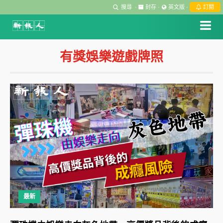
搜尋
·
封存
·
英文版
·
訂閱
有獎娛樂遊戲牌照
最新