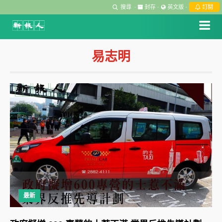
搜尋
·
封存
·
英文版
·
訂閱
易志明
最新