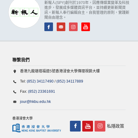
新報人(SPY)創刊於1970年，因應傳媒業變革及科技
進步，發展成多媒體資訊平台，並持續更新新聞資
訊。新報人奉行編輯自主，自我管理的原則，實踐新
聞自由理念。
聯繫我們
香港九龍塘禧福道5號香港浸會大學傳理視藝大樓
Tel:
(852) 34117490
/
(852) 34117889
Fax:
(852) 23361691
jour@hkbu.edu.hk
香港浸會大學
私隱政策