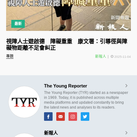
最新
視障人士遊啟德 障礙重重 康文署：引導徑與障
礙物距離不足會糾正
專題
新報人
2025-11-04
The Young Reporter
The Young Reporter (TYR) started as a newspaper
in 1969. Today, it is published across multiple
media platforms and updated constantly to bring
the latest news and analyses to its readers.
新報人