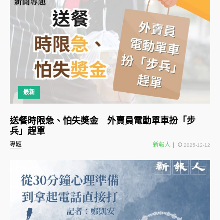
最新
送餐時限急、怕失奬金 外賣員電動單車扮「步
兵」趕單
專題
新報人
2025-12-12