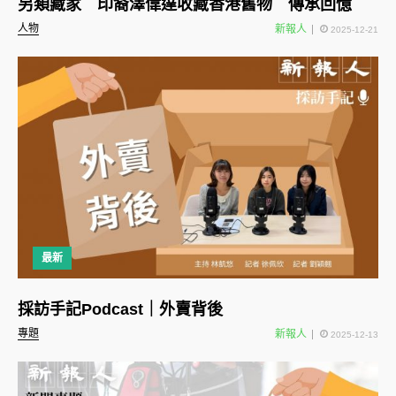
另類藏家 印裔澤偉達收藏香港舊物 傳承回憶
人物
新報人
2025-12-21
最新
採訪手記Podcast｜外賣背後
專題
新報人
2025-12-13