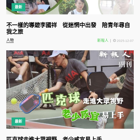
最新
不一樣的導遊李國祥 從迷惘中出發 陪青年尋自
我之旅
人物
新報人
2025-12-07
最新
匹克球走進大眾視野 老少咸宜易上手