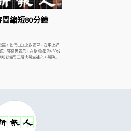
間縮短80分鐘
受惠。他們由送上救護車，在車上評
護）郭健民表示，在整體縮短的80分
服務總監王耀忠醫生補充，醫院...