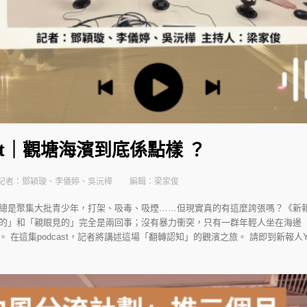
st｜觀塘海濱到底係點樣 ？
記者：鄧穎璇、李儀婷、吳沅樺
編輯：梁家俊
總是聚集大批青少年，打架、吸毒、吸煙……但現實真的有這麼誇張嗎？《新
的」和「親眼見的」完全是兩回事；沒有暴力衝突，只有一群年輕人坐在海邊
這集podcast，記者將講述這場「翻轉認知」的觀濱之旅。 請即到新報人YouTub