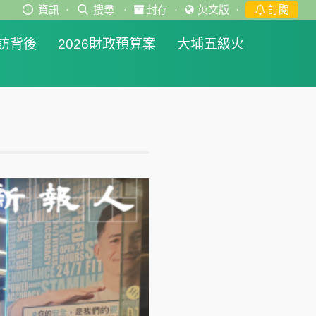
資訊
·
搜尋
·
封存
·
英文版
·
訂閱
訪背後
2026財政預算案
大埔五級火