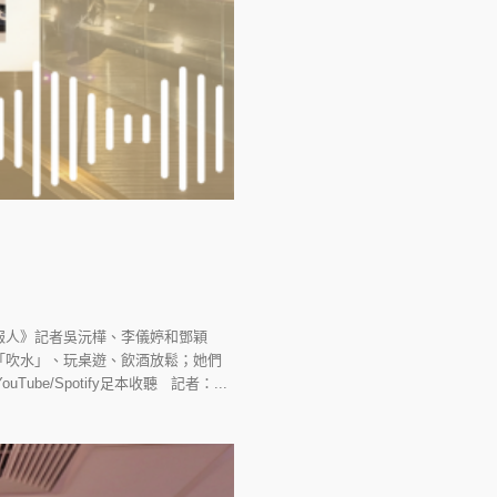
報人》記者吳沅樺、李儀婷和鄧穎
「吹水」、玩桌遊、飲酒放鬆；她們
e/Spotify足本收聽 記者：...