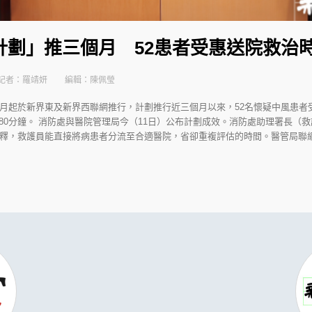
劃」推三個月 52患者受惠送院救治時
記者：羅靖妍
編輯：陳佩瑩
2月起於新界東及新界西聯網推行，計劃推行近三個月以來，52名懷疑中風患者
80分鐘。 消防處與醫院管理局今（11日）公布計劃成效。消防處助理署長（救
解釋，救護員能直接將病患者分流至合適醫院，省卻重複評估的時間。醫管局聯網