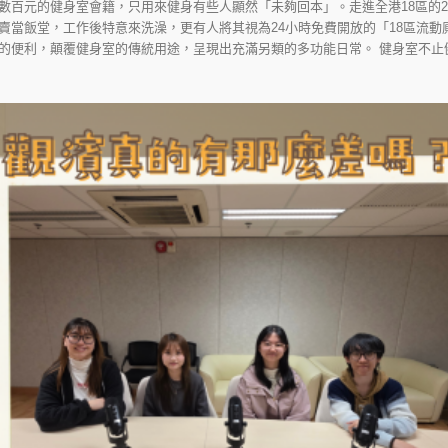
數百元的健身室會籍，只用來健身有些人顯然「未夠回本」。走進全港18區的2
賣當飯堂，工作後特意來洗澡，更有人將其視為24小時免費開放的「18區流動廁
的便利，顛覆健身室的傳統用途，呈現出充滿另類的多功能日常。 健身室不止健身