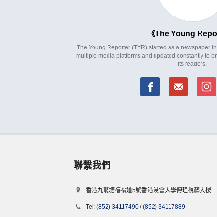
The Young Repo
The Young Reporter (TYR) started as a newspaper in 1
multiple media platforms and updated constantly to br
its readers.
聯繫我們
香港九龍塘禧福道5號香港浸會大學傳理視藝大樓
Tel:
(852) 34117490
/
(852) 34117889