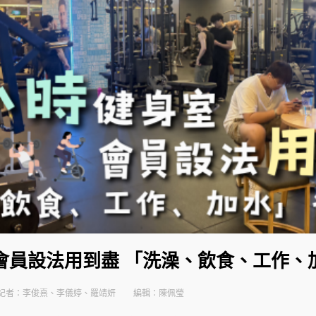
 會員設法用到盡 「洗澡、飲食、工作、
記者：李俊熹、李儀婷、羅靖妍
編輯：陳佩瑩