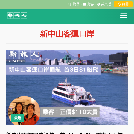
搜尋
·
封存
·
英文版
·
訂閱
新中山客運口岸
最新