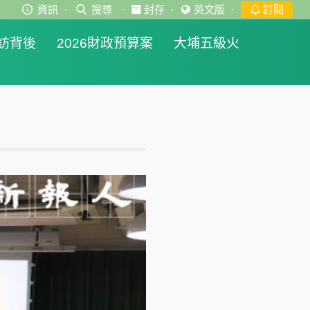
資訊
·
搜尋
·
封存
·
英文版
·
訂閱
訪背後
2026財政預算案
大埔五級火