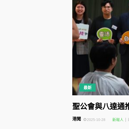
最新
聖公會與八達通推
港聞
新報人
2025-10-28