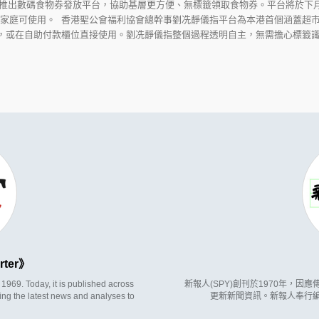
推出數碼食物券發放平台，協助基層更方便、無標籤領取食物券。平台將於下
0個家庭可使用。 香港聖公會福利協會總幹事劉冼靜儀指平台為本港首個涵蓋超
，或在自助付款櫃位直接使用。劉冼靜儀指整個過程透明自主，無需擔心標籤識別。
rter
969. Today, it is published across
新報人(SPY)創刊於1970年，
ing the latest news and analyses to
更新新聞資訊。新報人奉行