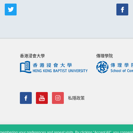
香港浸會大學
傳理學院
私隱政策
embering your preferences and repeat visits. By clicking “Accept All”, you consent 