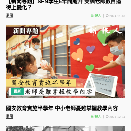
【新聞專題】SEN學生5年間颷升 受訓老師數目追
得上變化？
港聞
新報人
2024-11-13
最新
國安教育實施半學年 中小老師憂難掌握教學內容
港聞
新報人
2021-12-24