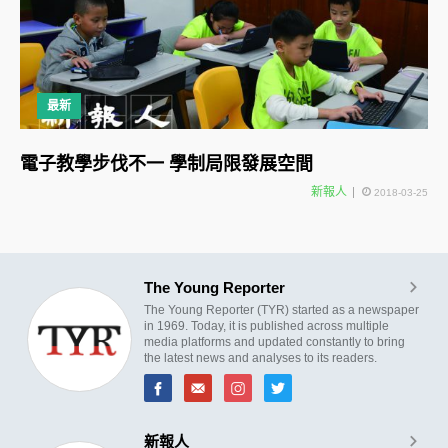
最新
電子教學步伐不一 學制局限發展空間
新報人
2018-03-25
The Young Reporter
The Young Reporter (TYR) started as a newspaper
in 1969. Today, it is published across multiple
media platforms and updated constantly to bring
the latest news and analyses to its readers.
新報人