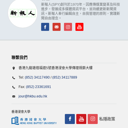
新報人(SPY)創刊於1970年，因應傳媒業變革及科技
進步，發展成多媒體資訊平台，並持續更新新聞資
訊。新報人奉行編輯自主，自我管理的原則，實踐新
聞自由理念。
聯繫我們
香港九龍塘禧福道5號香港浸會大學傳理視藝大樓
Tel:
(852) 34117490
/
(852) 34117889
Fax:
(852) 23361691
jour@hkbu.edu.hk
香港浸會大學
私隱政策