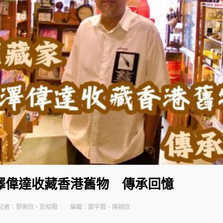
澤偉達收藏香港舊物 傳承回憶
記者：鄧俐欣、彭紹殷
編輯：鄭宇霞、陳穎欣