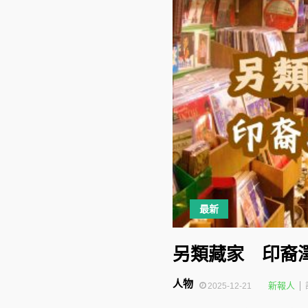
最新
另類藏家 印裔
人物
新報人
2025-12-21