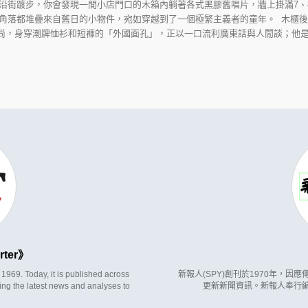
沿街踱步，你會發現一間小店門口的木箱內躺著各式黑膠舊唱片，牆上掛滿7、
角落都堆疊來自舊日的小物件，宛如穿越到了一個極繁主義者的童年。 木櫃
尚，身穿潮牌恤衫和短褲的「外國面孔」，正以一口流利廣東話與人閒談；他是這
rter
969. Today, it is published across
新報人(SPY)創刊於1970年，
ing the latest news and analyses to
更新新聞資訊。新報人奉行