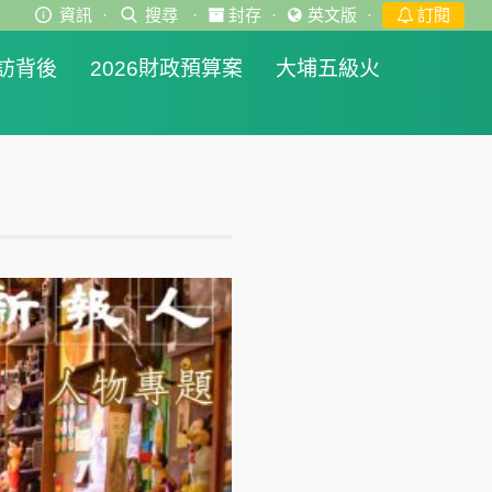
資訊
·
搜尋
·
封存
·
英文版
·
訂閱
訪背後
2026財政預算案
大埔五級火