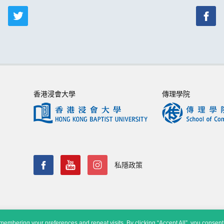
香港浸會大學
傳理學院
私隱政策
embering your preferences and repeat visits. By clicking “Accept All”, you consent 