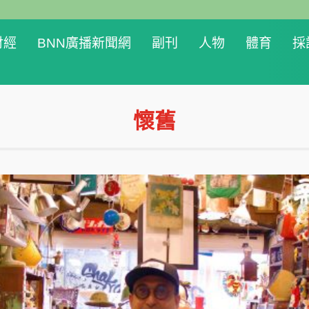
財經
BNN廣播新聞網
副刊
人物
體育
採
懷舊