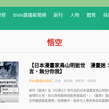
財經
BNN廣播新聞網
副刊
人物
體育
採
悟空
【日本漫畫家鳥山明逝世 漫畫迷
言、無分你我】
BNN廣播新聞網
記者：謝欣桐、黃凱晴、邱建偉
創作《龍珠》及《IQ博士》等作品的日本漫畫家鳥山明逝
破壞的土地，別以為有龍珠就能恢復如初。」《龍珠》漫
任何願望都能實現；但現實中，為多代人帶來熱血和感動的