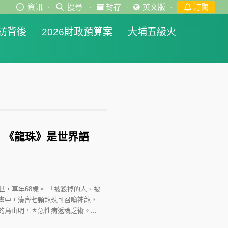
資訊
·
搜尋
·
封存
·
英文版
·
訂閱
訪背後
2026財政預算案
大埔五級火
：《龍珠》是世界語
世，享年68歲。 「被殺掉的人、被
畫中，湊齊七顆龍珠可召喚神龍，
鳥山明，因急性病返魂乏術。...