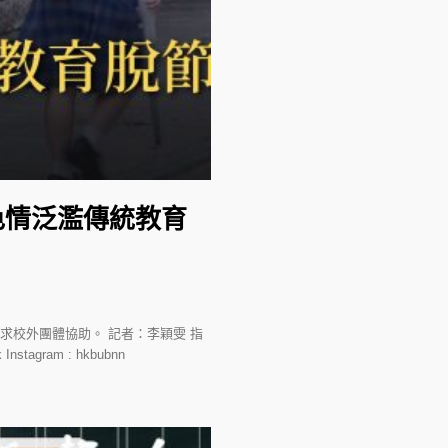
色情泛濫傳統教育
求校外團體協助。 記者：李穎雯 指
stagram : hkbubnn