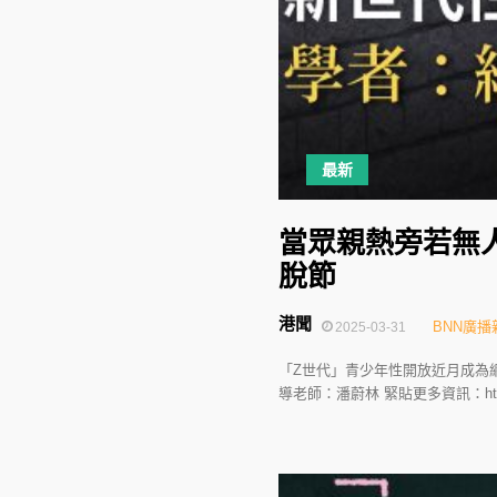
最新
當眾親熱旁若無
脫節
港聞
BNN廣播
2025-03-31
「Z世代」青少年性開放近月成為
導老師：潘蔚林 緊貼更多資訊：http://spya