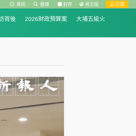
資訊
·
搜尋
·
封存
·
英文版
·
訂閱
訪背後
2026財政預算案
大埔五級火