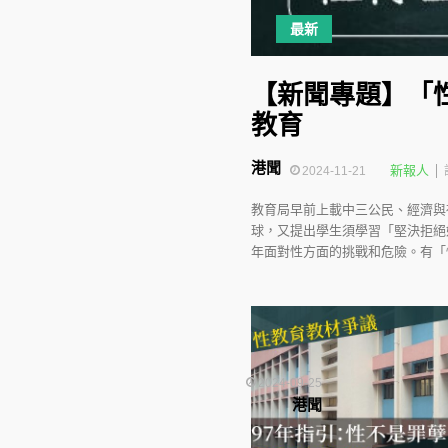
最新
【新聞專題】「
教育
港聞
新報人
2024-11-21
教育局早前上載中三公民、經濟與
球，又提出學生須學習「堅決拒絕
年面對性方面的挑戰和危險。有「
2024-09-25
港聞