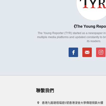
The Young Repo
The Young Reporter (TYR) started as a newspaper in 1
multiple media platforms and updated constantly to br
its readers.
聯繫我們
香港九龍塘禧福道5號香港浸會大學傳理視藝大樓