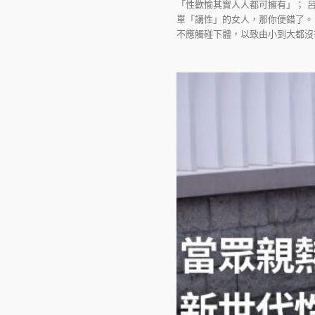
「性歡愉其實人人都可擁有」； 呂
單「講性」的女人，那你便錯了。
不應觸碰下體，以致由小到大都沒