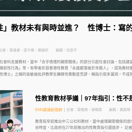
性」教材未有與時並進？ 性博士：寫
記者：梁彧睿、邵子峰、陳穎欣
編輯：伍思平
社會科支援教材，當中「合乎情禮的親密關係」的部分引起社會討論，包括建
婚前性行為」等。有學者形容香港性教育「永遠都落後於年輕人」，認為教材
性博士」之稱的吳敏倫批評教學生轉移性衝動是荒謬，稱指引很多漏洞，不成熟，
性教育教材爭議｜97年指引：性不
BNN廣播新聞網
記者：梁曉煒、張曉霖
編輯：黃凱晴
教育局早前推出中三公社科教材，當中處理親密關係的部
合時宜，比政府在27年前推出的性教育指引還退步。 記