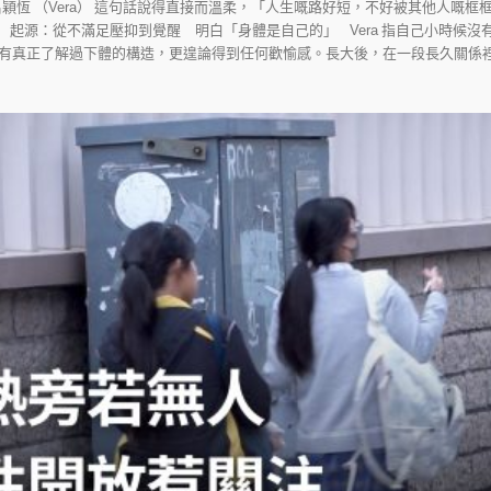
穎恆 （Vera） 這句話說得直接而溫柔，「人生嘅路好短，不好被其他人嘅
 起源：從不滿足壓抑到覺醒 明白「身體是自己的」 Vera 指自己小時候
有真正了解過下體的構造，更遑論得到任何歡愉感。長大後，在一段長久關係裡也