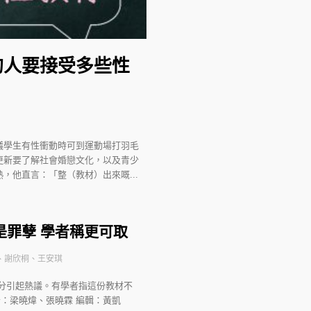
的人要接受多些性
議學生有性衝動時可到運動場打羽毛
更新要了解社會婚戀文化，以及青少
他直言：「整（教材）出來嘅...
是罪孽 學者稱更可取
、謝欣桐、王安琪
分引起熱議。有學者指這份教材不
者：梁曉煒、張曉霖 編輯：黃凱