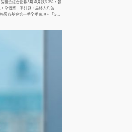
強積金綜合指數3月單月跌6.3%，報
4港元，全個第一季計算，最終人均蝕
拖累各基金第一季全季表現。「G...