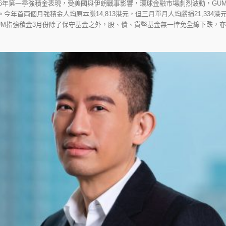
26年第一季強積金表現，受美國與伊朗戰事影響，環球金融市場劇烈波動，GUM
0%。今年首兩個月強積金人均原本賺14,813港元，但三月單月人均虧損21,33
，GUM指強積金3月份除了保守基金之外，股、債、貨幣基金無一悻免全線下跌，亦