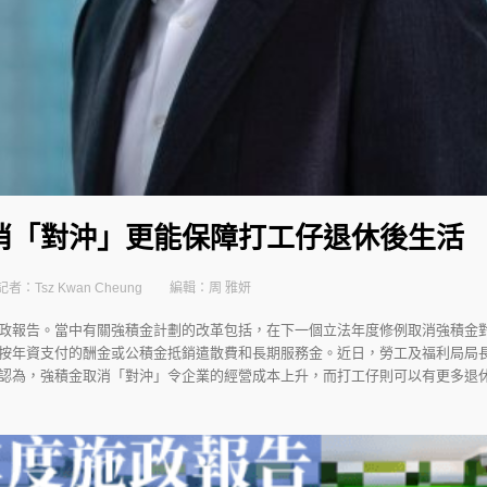
消「對沖」更能保障打工仔退休後生活
記者：Tsz Kwan Cheung
編輯：周 雅妍
政報告。當中有關強積金計劃的改革包括，在下一個立法年度修例取消強積金
按年資支付的酬金或公積金抵銷遣散費和長期服務金。近日，勞工及福利局局
認為，強積金取消「對沖」令企業的經營成本上升，而打工仔則可以有更多退休保