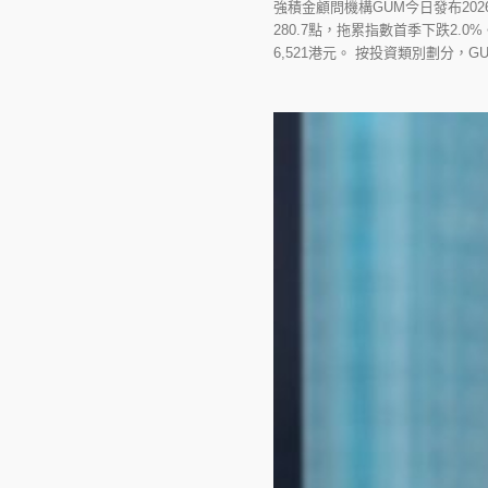
強積金顧問機構GUM今日發布20
280.7點，拖累指數首季下跌2.
6,521港元。 按投資類別劃分