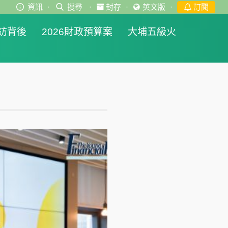
資訊
·
搜尋
·
封存
·
英文版
·
訂閱
訪背後
2026財政預算案
大埔五級火