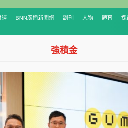
財經
BNN廣播新聞網
副刊
人物
體育
採
強積金