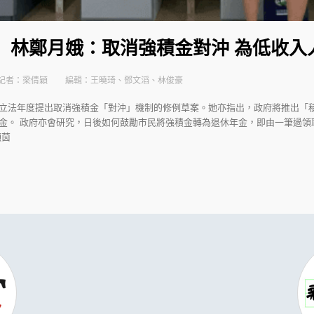
告】林鄭月娥：取消強積金對沖 為低收
記者：梁倩穎
編輯：王曉琦、鄧文滔、林俊豪
立法年度提出取消強積金「對沖」機制的修例草案。她亦指出，政府將推出「
金。 政府亦會研究，日後如何鼓勵巿民將強積金轉為退休年金，即由一筆過領
穎茵