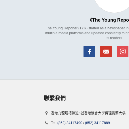
The Young Repo
The Young Reporter (TYR) started as a newspaper in 1
multiple media platforms and updated constantly to br
its readers.
聯繫我們
香港九龍塘禧福道5號香港浸會大學傳理視藝大樓
Tel:
(852) 34117490
/
(852) 34117889