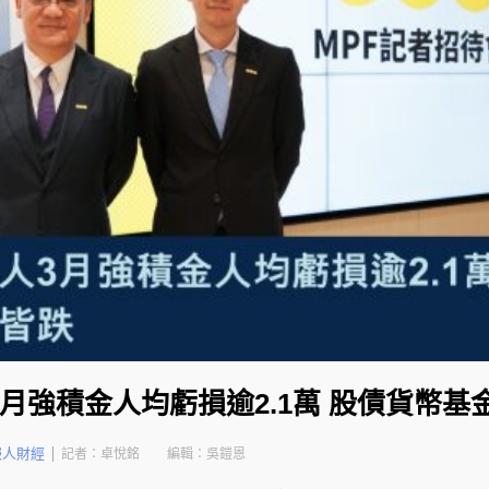
月強積金人均虧損逾2.1萬 股債貨幣基
報人財經
記者：卓悅銘
編輯：吳鎧恩