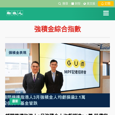
搜尋
·
封存
·
英文版
·
訂閱
強積金綜合指數
最新