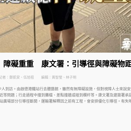
 障礙重重 康文署：引導徑與障礙物
記者：鄭凱安、伍旭祖
編輯：黃智瑩、林子明
少人到訪。由啟德港鐵站行去體藝館，雖然有無障礙設施，但對視障人士來說
近等問題；行走過程中撞到攤檔、差點撞牆或碰到欄杆等。康文署及建築署承
站廣場部分引導徑斷開，運輸署解釋因之前有工程，會安排優化引導徑。有失明人