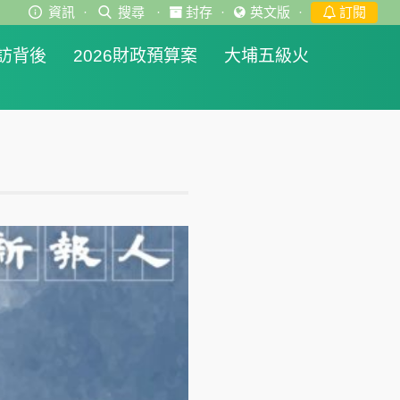
資訊
·
搜尋
·
封存
·
英文版
·
訂閱
訪背後
2026財政預算案
大埔五級火