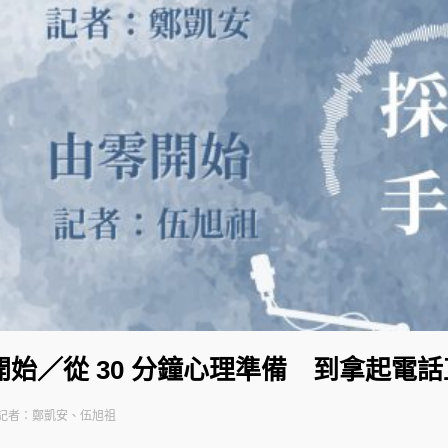
始／從 30 分鐘心理準備 到拿起電
記者：鄭凱安、伍旭祖