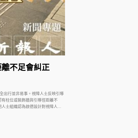
距離不足會糾正
安全出行並非易事。視障人士反映引導
認有柱位或裝飾牆與引導徑距離不
士組織認為啟德設計對視障人...