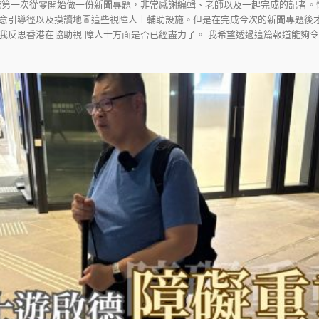
我第一次從零開始做一份新聞專題，非常感謝編輯、老師以及一起完成的記者。
意引導徑以及摸讀地圖這些視障人士輔助設施。但是在完成今次的新聞專題後
我反思香港在協助視 障人士方面是否已經盡力了。 我希望透過這篇報道能夠令更