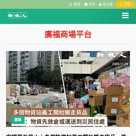
搜尋
·
封存
·
英文版
·
訂閱
廣福商場平台
最新