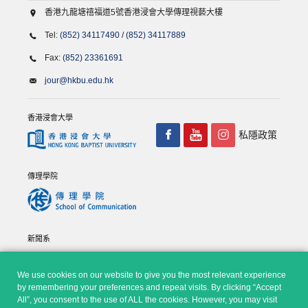
香港九龍塘禧福道5號香港浸會大學傳理視藝大樓
Tel:
(852) 34117490
/
(852) 34117889
Fax:
(852) 23361691
jour@hkbu.edu.hk
香港浸會大學
私隱政策
傳理學院
新聞系
We use cookies on our website to give you the most relevant experience
by remembering your preferences and repeat visits. By clicking “Accept
All”, you consent to the use of ALL the cookies. However, you may visit