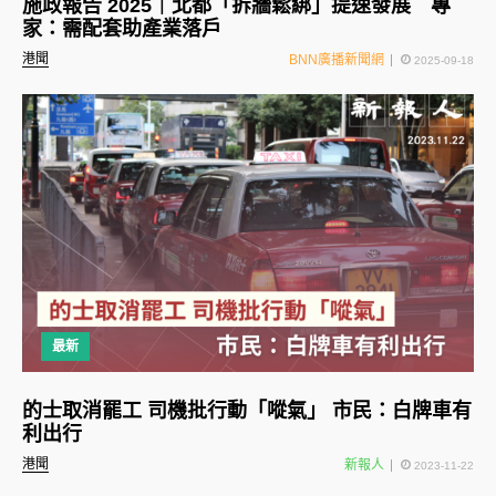
施政報告 2025｜北都「拆牆鬆綁」提速發展 專
家：需配套助產業落戶
港聞
BNN廣播新聞網
2025-09-18
最新
的士取消罷工 司機批行動「㗰氣」 市民：白牌車有
利出行
港聞
新報人
2023-11-22