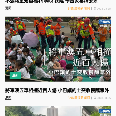
不滿將軍澳車禍4小時才送院 學童家長指太差
港聞
BNN廣播新聞網
2023-03-25
最新
將軍澳五車相撞近百人傷 小巴讓的士突收慢釀意外
港聞
BNN廣播新聞網
2023-03-25