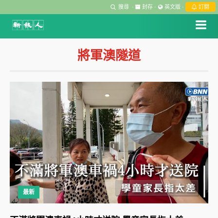
搜尋
·
封存
·
英文版
·
訂閱
將軍澳隧道
最新