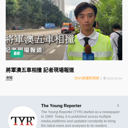
最新
將軍澳五車相撞 記者現場報道
港聞
BNN廣播新聞網
2023-03-24
The Young Reporter
The Young Reporter (TYR) started as a newspaper
in 1969. Today, it is published across multiple
media platforms and updated constantly to bring
the latest news and analyses to its readers.