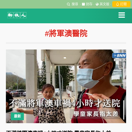
搜尋
·
封存
·
英文版
·
訂閱
#將軍澳醫院
最新