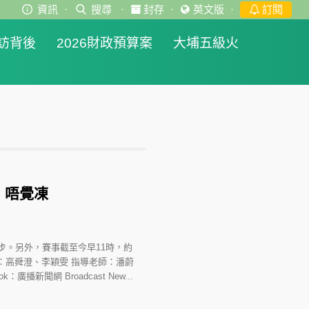
資訊
·
搜尋
·
封存
·
英文版
·
訂閱
訪背後
2026財政預算案
大埔五級火
：唔覺凍
步。另外，賽事截至今早11時，約
：高舜澄、李穎雯 指導老師：潘蔚
book：廣播新聞網 Broadcast New...