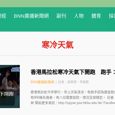
財經
BNN廣播新聞網
副刊
人物
體育
採
寒冷天氣
香港馬拉松寒冷天氣下開跑 跑手
BNN廣播新聞網
記者：高舜澄、李穎雯
香港馬拉松今早舉行，早上天氣清涼，有跑手認為適宜跑
有900幾名傷者，有八位需要送院，情況全部穩定。 記者
林 緊貼更多資訊：http://spyan.jour.hkbu.edu.hk/ Face