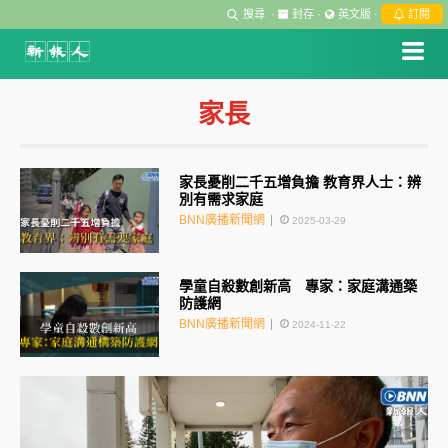
搜尋
·
封存
·
英文版
·
訂閱
家長
家長憂削二千五增負擔 教育界人士：辨
別有需求家庭
BNN廣播新聞網
2025-03-29
學童自殺數創新高 專家：家庭溝通築
防護網
BNN廣播新聞網
2024-11-22