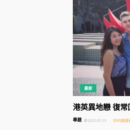
最新
港英異地戀 復
專題
BNN廣播
2023-02-13