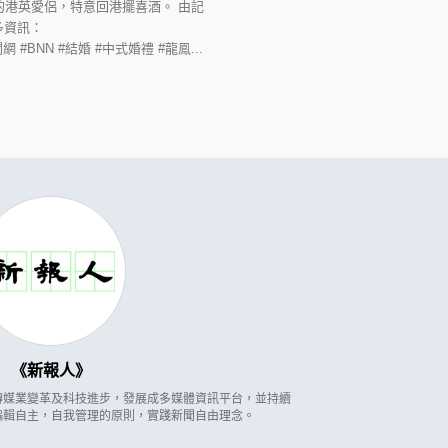
港英愛侶，特意回港擺喜酒。 由記
多資訊：
#廣播新聞網 #BNN #結婚 #中式婚禮 #龍鳯...
新報人
因應傳媒業變革及科技進步，發展成多媒體資訊平台，並持續
編輯自主，自我管理的原則，實踐新聞自由理念。