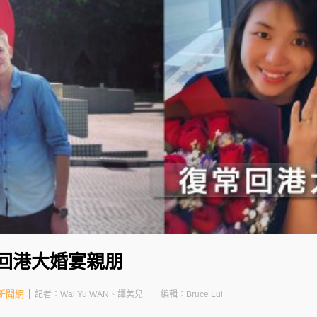
常回港大婚宴親朋
新聞網
記者：Wai Yu WAN、譚美兒
編輯：Bruce Lui