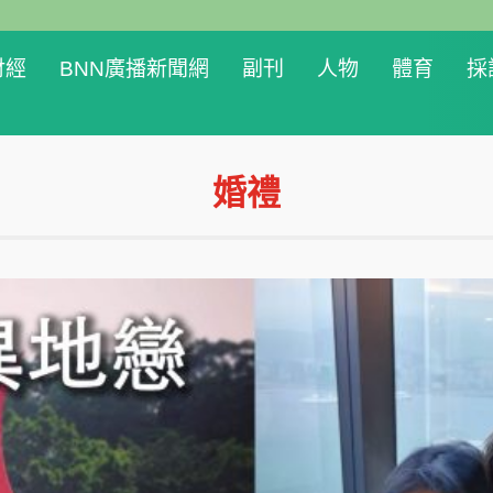
財經
BNN廣播新聞網
副刊
人物
體育
採
婚禮