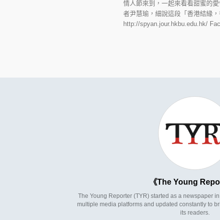
情人節來到，一起來看看甜蜜的愛
者尹慧瑜，細說這段「香港結緣，
http://spyan.jour.hkbu.edu
The Young Repo
The Young Reporter (TYR) started as a newspaper in 1
multiple media platforms and updated constantly to br
its readers.