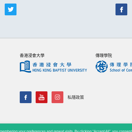
香港浸會大學
傳理學院
私隱政策
embering your preferences and repeat visits. By clicking “Accept All”, you consent 