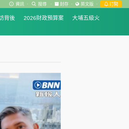
資訊
·
搜尋
·
封存
·
英文版
·
訂閱
訪背後
2026財政預算案
大埔五級火