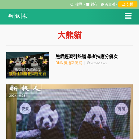
搜尋
·
封存
·
英文版
·
訂閱
大熊貓
熊貓經濟引熱議 學者指應分優次
BNN廣播新聞網
2024-11-22