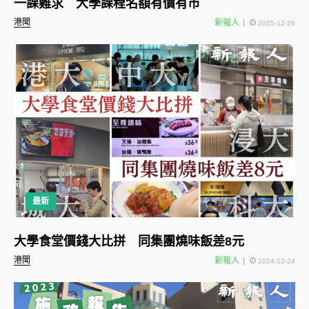
一課難求 大學課程名額有價有市
港聞
新報人
2025-12-28
最新
大學食堂價錢大比拼 同集團燒味飯差8元
港聞
新報人
2024-12-24