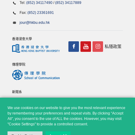
Tel:
(852) 34117490
/
(852) 34117889
Fax:
(852) 23361691
jour@hkbu.edu.hk
香港浸會大學
私隱政策
傳理學院
新聞系
We use cookies on our website to give you the most relevant experience
by remembering your preferences and repeat visits. By clicking “Accept
All”, you consent to the use of ALL the cookies. However, you may visit
"Cookie Settings" to provide a controlled consent.