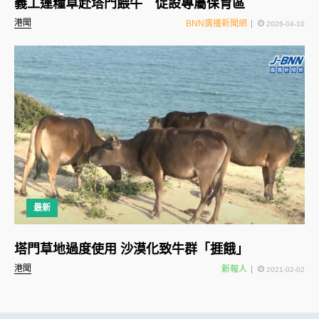
義工運糧草赴塔門餵牛 促設專屬保育區
港聞
BNN廣播新聞網
2026-04-10
最新
塔門草地過度使用 沙漠化致牛群「捱餓」
港聞
新報人
2021-02-02