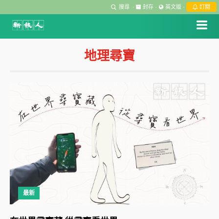
搜尋
·
封存
·
英文版
·
訂閱
地理尋寶
最新