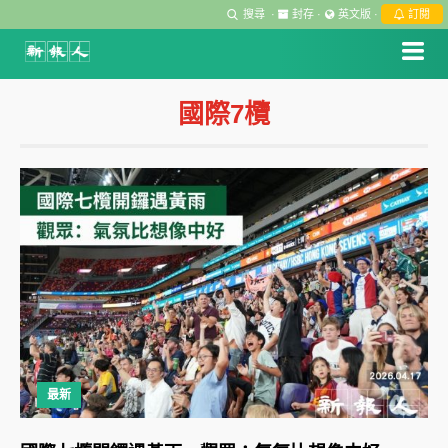
搜尋
·
封存
·
英文版
·
訂閱
國際7欖
最新