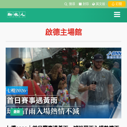
搜尋
·
封存
·
英文版
·
訂閱
啟德主場館
最新