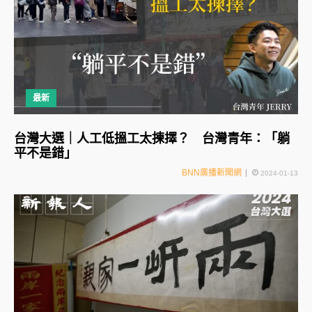
最新
台灣大選｜人工低搵工太揀擇？ 台灣青年：「躺
平不是錯」
BNN廣播新聞網
2024-01-13