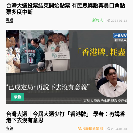
台灣大選投票結束開始點票 有民眾與點票員口角點
票多度中斷
專題
新報人
2024-01-13
最新
台灣大選｜今屆大選少打「香港牌」 學者：再講香
港下去沒有意思
專題
BNN廣播新聞網
2024-01-13