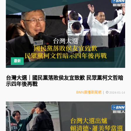
最新
台灣大選｜國民黨落敗侯友宜致歉 民眾黨柯文哲暗
示四年後再戰
BNN廣播新聞網
2024-01-14