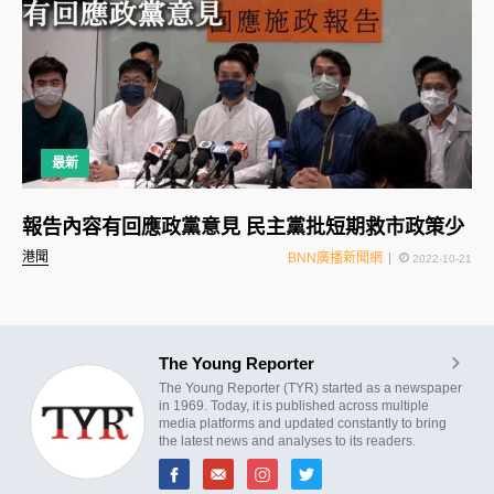
最新
報告內容有回應政黨意見 民主黨批短期救市政策少
港聞
BNN廣播新聞網
2022-10-21
The Young Reporter
The Young Reporter (TYR) started as a newspaper
in 1969. Today, it is published across multiple
media platforms and updated constantly to bring
the latest news and analyses to its readers.