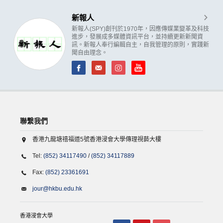
新報人
新報人(SPY)創刊於1970年，因應傳媒業變革及科技
進步，發展成多媒體資訊平台，並持續更新新聞資
訊。新報人奉行編輯自主，自我管理的原則，實踐新
聞自由理念。
聯繫我們
香港九龍塘禧福道5號香港浸會大學傳理視藝大樓
Tel:
(852) 34117490
/
(852) 34117889
Fax:
(852) 23361691
jour@hkbu.edu.hk
香港浸會大學