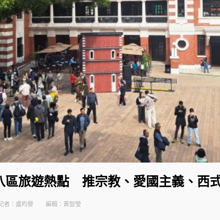
八區旅遊熱點 推宗教、愛國主義、西
記者：盧昀譽
編輯：黃智瑩