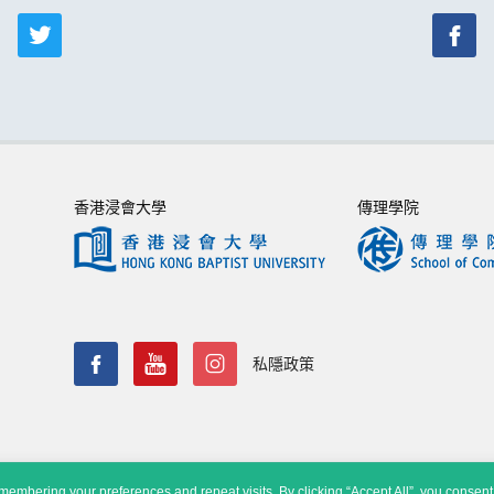
香港浸會大學
傳理學院
私隱政策
embering your preferences and repeat visits. By clicking “Accept All”, you consent 