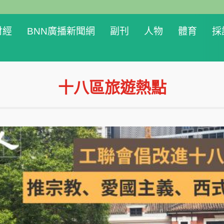
財經
BNN廣播新聞網
副刊
人物
體育
採
十八區旅遊熱點