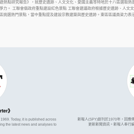
旅遊熱點研究報告》，就歷史遺跡、人文文化、愛國主義等特地於十八區選取熱
爭力。 工聯會倡政府重點建設紅色景點 工聯會建議政府根據歷史遺跡、人文
區挑選熱門景點，當中重點提及建設宗教建築與歷史遺跡。東區區議員梁力表示，
rter
969. Today, it is published across
新報人(SPY)創刊於1970年，
ing the latest news and analyses to
更新新聞資訊。新報人奉行