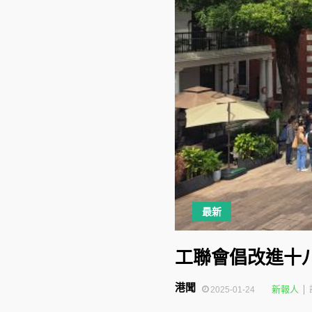
最新
工聯會倡改進十
港聞
新報人
2025-01-24