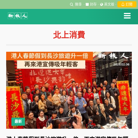
搜尋
·
封存
·
英文版
·
訂閱
北上消費
最新