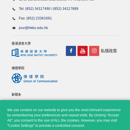
Tel:
(852) 34117490
/
(852) 34117889
Fax:
(852) 23361691
jour@hkbu.edu.hk
香港浸會大學
私隱政策
傳理學院
新聞系
We use cookies on our website to give you the most relevant experience
by remembering your preferences and repeat visits. By clicking “Accept
All”, you consent to the use of ALL the cookies. However, you may visit
"Cookie Settings" to provide a controlled consent.