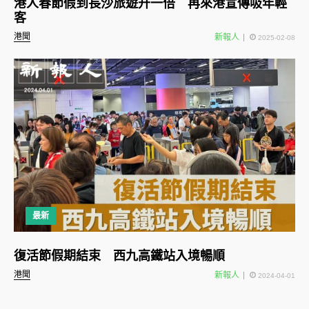
港人春節假到長沙旅遊升一倍 再來港宣傳吸年輕
客
港聞
新報人
2025-02-08
最新
復活節假期結束 西九高鐵站入境暢順
港聞
新報人
2024-04-01