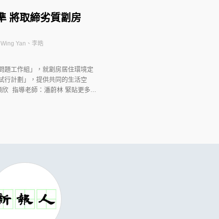
準 將取締劣質劏房
 Wing Yan、李皓
問題工作組」，就劏房居住環境定
試行計劃」，提供共同的生活空
 指導老師：潘蔚林 緊貼更多...