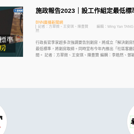
施政報告2023｜設工作組定最低標
BNN廣播新聞網
記者：方翠微、王安琪、陳豊贊
編輯：Wing Yan TANG
然
行政長官李家超多次強調要告別劏房，將成立「解決劏房
最低標準，將劏房取締。同時宣布今年內推出「社區客廳
間。 記者：方翠微、王安琪、陳豊贊 編輯：李皓然、鄧穎欣