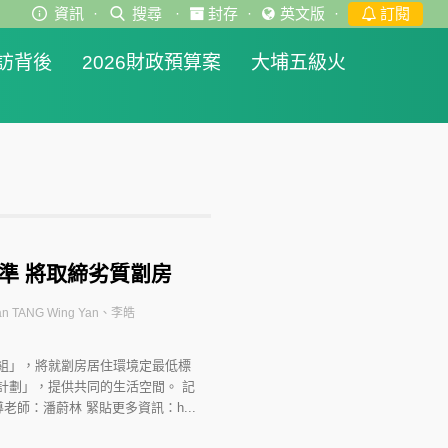
資訊
·
搜尋
·
封存
·
英文版
·
訂閱
訪背後
2026財政預算案
大埔五級火
標準 將取締劣質劏房
n TANG Wing Yan、李皓
組」，將就劏房居住環境定最低標
計劃」，提供共同的生活空間。 記
師：潘蔚林 緊貼更多資訊：h...