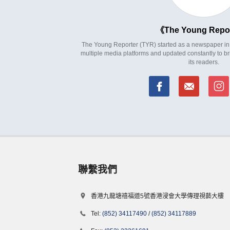
The Young Repo
The Young Reporter (TYR) started as a newspaper in 1
multiple media platforms and updated constantly to br
its readers.
聯繫我們
香港九龍塘禧福道5號香港浸會大學傳理視藝大樓
Tel:
(852) 34117490
/
(852) 34117889