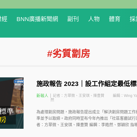
財經
BNN廣播新聞網
副刊
人物
體育
採
#劣質劏房
施政報告 2023｜設工作組定最低
新報人
記者：方翠微、王安琪、陳豊贊
編輯：Wing Ya
然
為處理劏房問題，施政報告提出成立「解決劏房問題工作
準並予以取締。政府同時宣布今年內推出「社區客廳試行
者：方翠微、王安琪、陳豊贊 編輯：李皓然、鄧穎欣 指導老