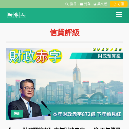
搜尋
·
封存
·
英文版
·
訂閱
信貸評級
最新