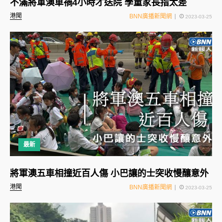
不滿將軍澳車禍4小時才送院 學童家長指太差
港聞
BNN廣播新聞網
2023-03-25
最新
將軍澳五車相撞近百人傷 小巴讓的士突收慢釀意外
港聞
BNN廣播新聞網
2023-03-25