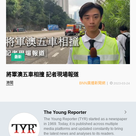
最新
將軍澳五車相撞 記者現場報道
港聞
BNN廣播新聞網
2023-03-24
The Young Reporter
The Young Reporter (TYR) started as a newspaper
in 1969. Today, it is published across multiple
media platforms and updated constantly to bring
the latest news and analyses to its readers.