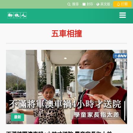
搜尋
·
封存
·
英文版
·
訂閱
五車相撞
最新