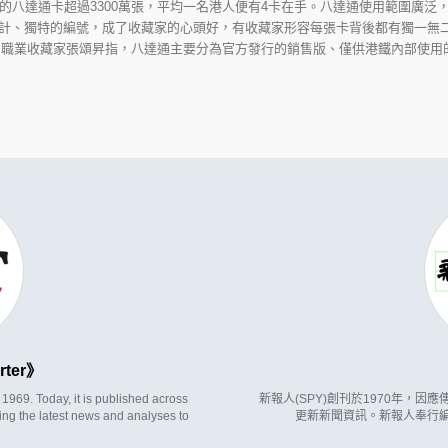
通的八達通卡超過3300萬張，平均一名港人便有4卡在手。八達通使用範圍廣泛
計、獨特的編號，成了收藏家的心頭好，有收藏家形容每張卡背後都有獨一無
 職業收藏家張頌昇指，八達通主要分為官方發行的銷售版、僅供港鐵內部使用的
rter
969. Today, it is published across
新報人(SPY)創刊於1970年，
ing the latest news and analyses to
更新新聞資訊。新報人奉行