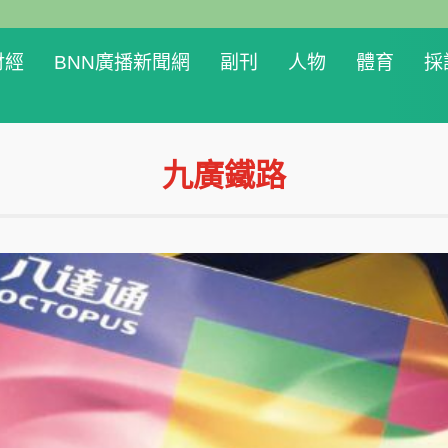
財經
BNN廣播新聞網
副刊
人物
體育
採
九廣鐵路