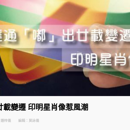
廿載變遷 印明星肖像惹風潮
：鍾梓儀
編輯：莫詠儀