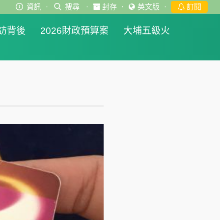
資訊
·
搜尋
·
封存
·
英文版
·
訂閱
訪背後
2026財政預算案
大埔五級火