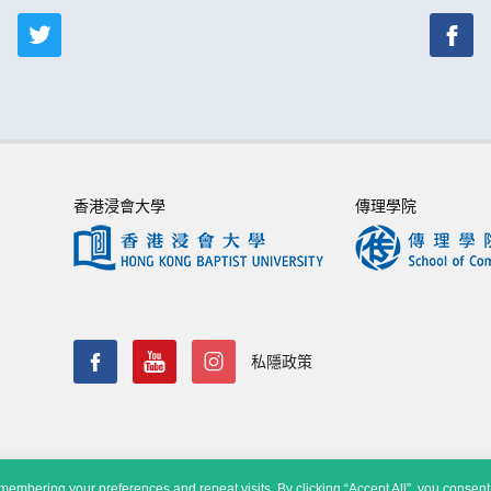
香港浸會大學
傳理學院
私隱政策
embering your preferences and repeat visits. By clicking “Accept All”, you consent 