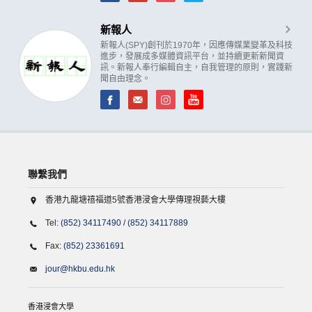
新報人
新報人(SPY)創刊於1970年，因應傳媒業變革及科技
進步，發展成多媒體資訊平台，並持續更新新聞資
訊。新報人奉行編輯自主，自我管理的原則，實踐新
聞自由理念。
聯繫我們
香港九龍塘禧福道5號香港浸會大學傳理視藝大樓
Tel:
(852) 34117490
/
(852) 34117889
Fax:
(852) 23361691
jour@hkbu.edu.hk
香港浸會大學